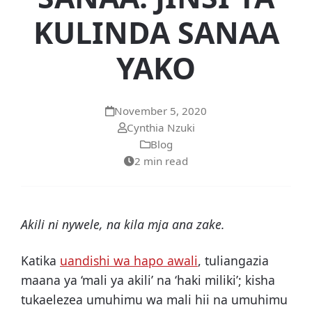
KULINDA SANAA
YAKO
November 5, 2020
Cynthia Nzuki
Blog
2 min read
Akili ni nywele, na kila mja ana zake.
Katika
uandishi wa hapo awali
, tuliangazia
maana ya ‘mali ya akili’ na ‘haki miliki’; kisha
tukaelezea umuhimu wa mali hii na umuhimu