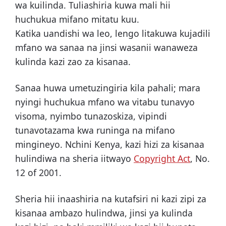
wa kuilinda. Tuliashiria kuwa mali hii
huchukua mifano mitatu kuu.
Katika uandishi wa leo, lengo litakuwa kujadili
mfano wa sanaa na jinsi wasanii wanaweza
kulinda kazi zao za kisanaa.
Sanaa huwa umetuzingiria kila pahali; mara
nyingi huchukua mfano wa vitabu tunavyo
visoma, nyimbo tunazoskiza, vipindi
tunavotazama kwa runinga na mifano
mingineyo. Nchini Kenya, kazi hizi za kisanaa
hulindiwa na sheria iitwayo
Copyright Act
, No.
12 of 2001.
Sheria hii inaashiria na kutafsiri ni kazi zipi za
kisanaa ambazo hulindwa, jinsi ya kulinda