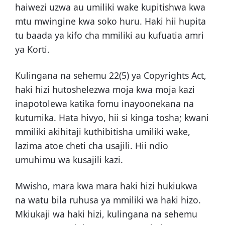
haiwezi uzwa au umiliki wake kupitishwa kwa
mtu mwingine kwa soko huru. Haki hii hupita
tu baada ya kifo cha mmiliki au kufuatia amri
ya Korti.
Kulingana na sehemu 22(5) ya Copyrights Act,
haki hizi hutoshelezwa moja kwa moja kazi
inapotolewa katika fomu inayoonekana na
kutumika. Hata hivyo, hii si kinga tosha; kwani
mmiliki akihitaji kuthibitisha umiliki wake,
lazima atoe cheti cha usajili. Hii ndio
umuhimu wa kusajili kazi.
Mwisho, mara kwa mara haki hizi hukiukwa
na watu bila ruhusa ya mmiliki wa haki hizo.
Mkiukaji wa haki hizi, kulingana na sehemu