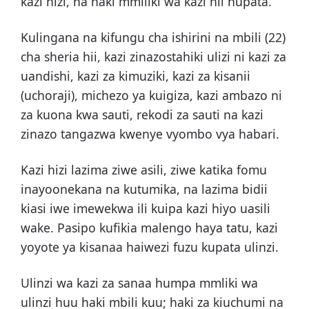
kazi hizi, na haki mmiliki wa kazi hii hupata.
Kulingana na kifungu cha ishirini na mbili (22)
cha sheria hii, kazi zinazostahiki ulizi ni kazi za
uandishi, kazi za kimuziki, kazi za kisanii
(uchoraji), michezo ya kuigiza, kazi ambazo ni
za kuona kwa sauti, rekodi za sauti na kazi
zinazo tangazwa kwenye vyombo vya habari.
Kazi hizi lazima ziwe asili, ziwe katika fomu
inayoonekana na kutumika, na lazima bidii
kiasi iwe imewekwa ili kuipa kazi hiyo uasili
wake. Pasipo kufikia malengo haya tatu, kazi
yoyote ya kisanaa haiwezi fuzu kupata ulinzi.
Ulinzi wa kazi za sanaa humpa mmliki wa
ulinzi huu haki mbili kuu; haki za kiuchumi na