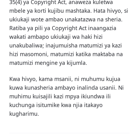
35(4) ya Copyright Act, anaweza kuletwa
mbele ya korti kujibu mashtaka. Hata hivyo, si
ukiukaji wote ambao unakatazwa na sheria.
Ratiba ya pili ya Copyright Act inaangazia
wakati ambapo ukiukaji wa haki hizi
unakubaliwa; inajumuisha matumizi ya kazi
hizi masomoni, matumizi katika maktaba na
matumizi mengine ya kijumla.
Kwa hivyo, kama msanii, ni muhumu kujua
kuwa kunasheria ambayo inalinda usanii. Ni
muhimu kuisajili kazi mpya ikiundwa ili
kuchunga isitumike kwa njia itakayo
kugharimu.