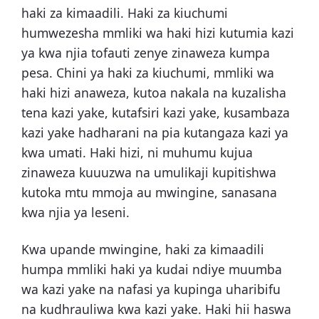
haki za kimaadili. Haki za kiuchumi
humwezesha mmliki wa haki hizi kutumia kazi
ya kwa njia tofauti zenye zinaweza kumpa
pesa. Chini ya haki za kiuchumi, mmliki wa
haki hizi anaweza, kutoa nakala na kuzalisha
tena kazi yake, kutafsiri kazi yake, kusambaza
kazi yake hadharani na pia kutangaza kazi ya
kwa umati. Haki hizi, ni muhumu kujua
zinaweza kuuuzwa na umulikaji kupitishwa
kutoka mtu mmoja au mwingine, sanasana
kwa njia ya leseni.
Kwa upande mwingine, haki za kimaadili
humpa mmliki haki ya kudai ndiye muumba
wa kazi yake na nafasi ya kupinga uharibifu
na kudhrauliwa kwa kazi yake. Haki hii haswa